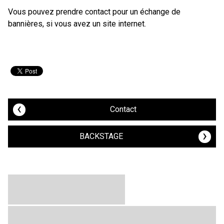
Vous pouvez prendre contact pour un échange de
bannières, si vous avez un site internet.
P
‹
Contact
›
BACKSTAGE
o
s