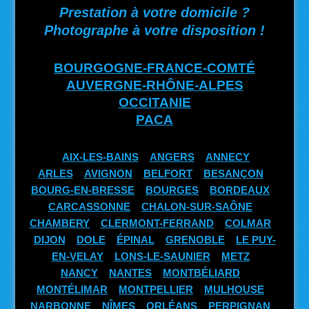
Prestation à votre domicile ?
Photographe à votre disposition !
BOURGOGNE-FRANCE-COMTÉ
AUVERGNE-RHÔNE-ALPES
OCCITANIE
PACA
AIX-LES-BAINS
ANGERS
ANNECY
ARLES
AVIGNON
BELFORT
BESANÇON
BOURG-EN-BRESSE
BOURGES
BORDEAUX
CARCASSONNE
CHALON-SUR-SAÔNE
CHAMBERY
CLERMONT-FERRAND
COLMAR
DIJON
DOLE
ÉPINAL
GRENOBLE
LE PUY-
EN-VELAY
LONS-LE-SAUNIER
METZ
NANCY
NANTES
MONTBÉLIARD
MONTÉLIMAR
MONTPELLIER
MULHOUSE
NARBONNE
NÎMES
ORLÉANS
PERPIGNAN