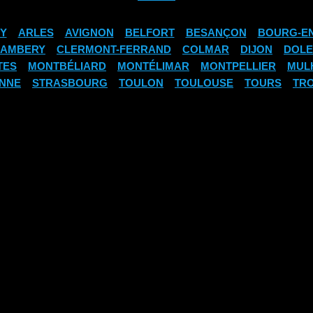
Y
ARLES
AVIGNON
BELFORT
BESANÇON
BOURG-E
AMBERY
CLERMONT-FERRAND
COLMAR
DIJON
DOLE
TES
MONTBÉLIARD
MONTÉLIMAR
MONTPELLIER
MUL
ENNE
STRASBOURG
TOULON
TOULOUSE
TOURS
TR