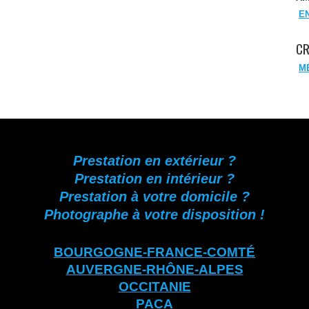
E
CR
M
Prestation en extérieur ?
Prestation en intérieur ?
Prestation à votre domicile ?
Photographe à votre disposition !
BOURGOGNE-FRANCE-COMTÉ
AUVERGNE-RHÔNE-ALPES
OCCITANIE
PACA