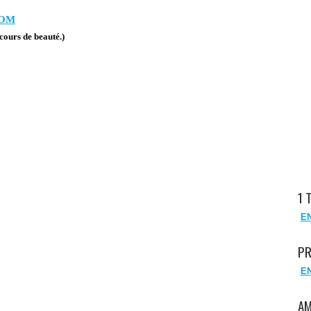
COM
cours de beauté.)
1 
E
PR
E
AM